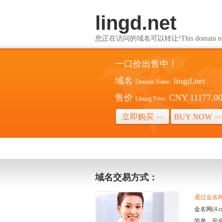
lingd.net
您正在访问的域名可以转让!This domain name i
一口价出售中！
域名
lingd.net
Domain Name:
售价
CNY 11177.0
Listing Price:
立即购买
BUY NOW
>>
>>
域名交易方式：
通过金名网(
金名网(4
简单、安