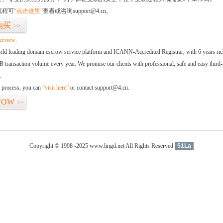
流程可
“点击这里”
查看或咨询support@4.cn。
购买
>>
erview:
orld leading domain escrow service platform and ICANN-Accredited Registrar, with 6 years ri
 transaction volume every year. We promise our clients with professional, safe and easy third-
.
d process, you can
“visit here”
or contact support@4.cn.
NOW
>>
Copyright © 1998 -2025 www.lingd.net All Rights Reserved
51La