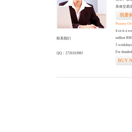
具体交易
我要
Process Ov
4.cn is a w
million RMB
联系我们
5 workdays
For detaile
QQ：2726103981
BUY 